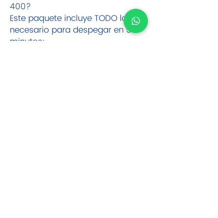
400?
Este paquete incluye TODO lo
necesario para despegar en 5
minutos:
Avión Trainstar Mini 400 pre-
ensamblado.
Control Remoto de 2.4GHz.
Batería LiPo de 3.7V.
Cargador USB.
Hélice de repuesto.
Manual de instrucciones fácil
de seguir.
El Veredicto de Mundo Drone CR:
"Si nunca has tocado un avión RC,
el Trainstar Mini 400 es la mejor
inversión que puedes hacer. Su
tamaño te permite volarlo en
cualquier parque pequeño o
cancha de fútbol, y su material es