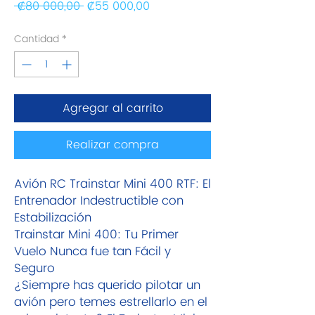
Precio
Precio de oferta
 ₡80 000,00 
₡55 000,00
Cantidad
*
Agregar al carrito
Realizar compra
Avión RC Trainstar Mini 400 RTF: El
Entrenador Indestructible con
Estabilización
Trainstar Mini 400: Tu Primer
Vuelo Nunca fue tan Fácil y
Seguro
¿Siempre has querido pilotar un
avión pero temes estrellarlo en el