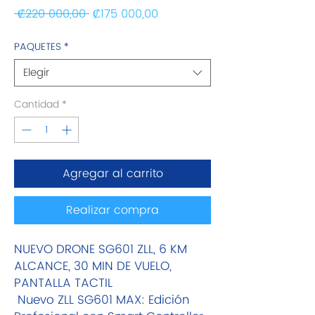
Precio
Precio de oferta
 ₡220 000,00 
₡175 000,00
PAQUETES
*
Elegir
Cantidad
*
Agregar al carrito
Realizar compra
NUEVO DRONE SG601 ZLL, 6 KM
ALCANCE, 30 MIN DE VUELO,
PANTALLA TACTIL
Nuevo ZLL SG601 MAX: Edición