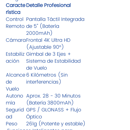
Caracte
Detalle Profesional
rística
Control
Pantalla Táctil Integrada
Remoto
de 5" (Batería
2000mAh)
Cámara
Frontal 4K Ultra HD
(Ajustable 90°)
Estabiliz
Gimbal de 3 Ejes +
ación
Sistema de Estabilidad
de Vuelo
Alcance
6 Kilómetros (Sin
de
interferencias)
Vuelo
Autono
Aprox. 28 - 30 Minutos
mía
(Batería 3800mAh)
Segurid
GPS / GLONASS + Flujo
ad
Óptico
Peso
261g (Potente y estable)