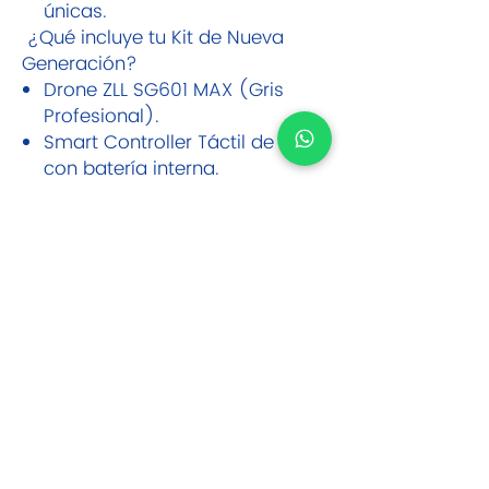
únicas.
¿Qué incluye tu Kit de Nueva
Generación?
Drone ZLL SG601 MAX (Gris
Profesional).
Smart Controller Táctil de 5"
con batería interna.
Batería de Vuelo Inteligente
(7.4V 3800mAh).
Maletín de Transporte Rígido.
Cable de carga USB, hélices de
repuesto y herramientas.
Opcional: Sensor de
obstáculos (disponible como
accesorio adicional).
Opinión del Experto Mundo Drone
CR:
"El SG601 MAX es un salto
generacional. Lo que más nos