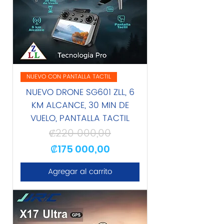
NUEVO CON PANTALLA TACTIL
NUEVO DRONE SG601 ZLL, 6
KM ALCANCE, 30 MIN DE
VUELO, PANTALLA TACTIL
₡220 000,00
Precio
Precio de oferta
₡175 000,00
Agregar al carrito