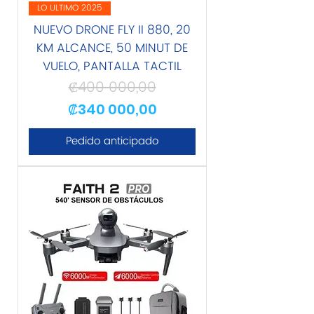
LO ULTIMO 2025
NUEVO DRONE FLY II 880, 20
KM ALCANCE, 50 MINUT DE
VUELO, PANTALLA TACTIL
₡400 000,00
Precio
Precio de oferta
₡340 000,00
Pedido anticipado