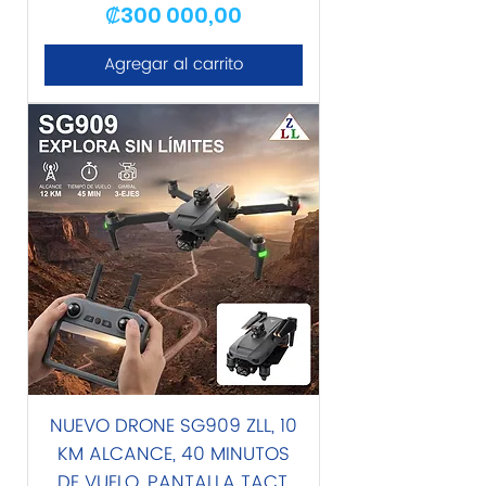
Precio
Precio de oferta
₡300 000,00
Agregar al carrito
NUEVO DRONE SG909 ZLL, 10
KM ALCANCE, 40 MINUTOS
DE VUELO, PANTALLA TACT,