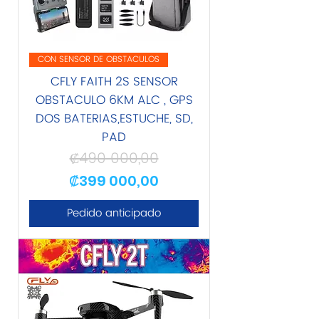
CON SENSOR DE OBSTACULOS
CFLY FAITH 2S SENSOR
OBSTACULO 6KM ALC , GPS
DOS BATERIAS,ESTUCHE, SD,
PAD
₡490 000,00
Precio
Precio de oferta
₡399 000,00
Pedido anticipado