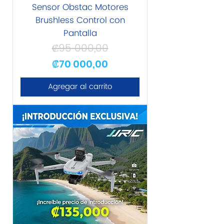
Sensor Obstac Motores
Brushless Control con
Pantalla
₡95 000,00
Precio
Precio de oferta
₡70 000,00
Agregar al carrito