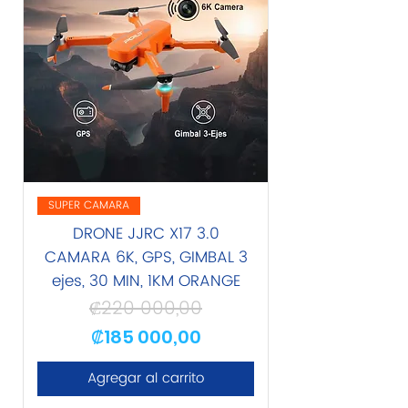
SUPER CAMARA
DRONE JJRC X17 3.0
CAMARA 6K, GPS, GIMBAL 3
ejes, 30 MIN, 1KM ORANGE
₡220 000,00
Precio
Precio de oferta
₡185 000,00
Agregar al carrito