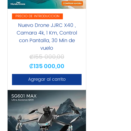
PRECIO DE INTRODUCCION
Nuevo Drone JJRC X40 ,
Camara 4k, 1 Km, Control
con Pantalla, 30 Min de
vuelo
₡155 000,00
Precio
Precio de oferta
₡135 000,00
Agregar al carrito