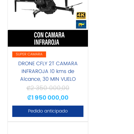
SUPER CAMARA
DRONE CFLY 2T CAMARA
INFRAROJA 10 kms de
Alcance, 30 MIN VUELO
₡2 350 000,00
Precio
Precio de oferta
₡1 950 000,00
Pedido anticipado