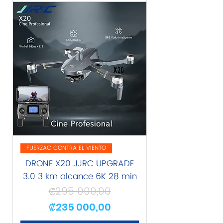
FUERZAC CONTRA EL VIENTO
DRONE X20 JJRC UPGRADE
3.0 3 km alcance 6K 28 min
₡295 000,00
Precio
Precio de oferta
₡235 000,00