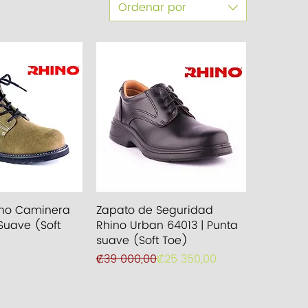
Ordenar por
a rápida
Vista rápida
ino Caminera
Zapato de Seguridad
Suave (Soft
Rhino Urban 64013 | Punta
suave (Soft Toe)
Precio
Precio de oferta
₡39 000,00
₡25 350,00