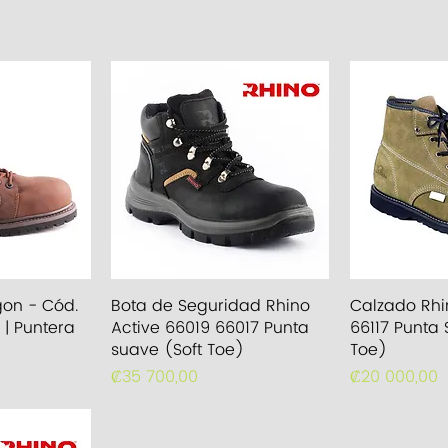
pida
Vista rápida
Vist
gon - Cód.
Bota de Seguridad Rhino
Calzado Rh
| Puntera
Active 66019 66017 Punta
66117 Punta 
suave (Soft Toe)
Toe)
Precio
Precio
₡35 700,00
₡20 000,00