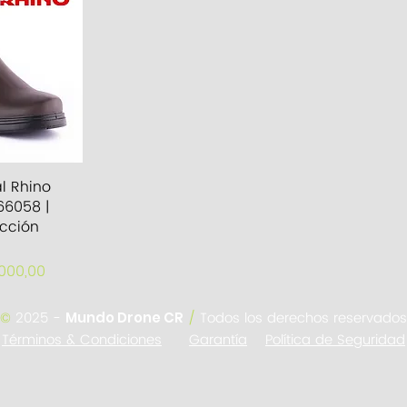
pida
al Rhino
66058 |
ección
000,00
©
2025 -
/
Todos los derechos reservados
Mundo Drone CR
Términos & Condiciones
Garantía
Política de Seguridad