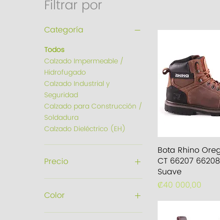
Filtrar por
Categoría
Todos
Calzado Impermeable /
Hidrofugado
Calzado Industrial y
Seguridad
Calzado para Construcción /
Soldadura
Calzado Dieléctrico (EH)
Vista rá
Bota Rhino Ore
CT 66207 66208 
Precio
Suave
Precio
₡40 000,00
20.000 CRC
40.000 CRC
Color