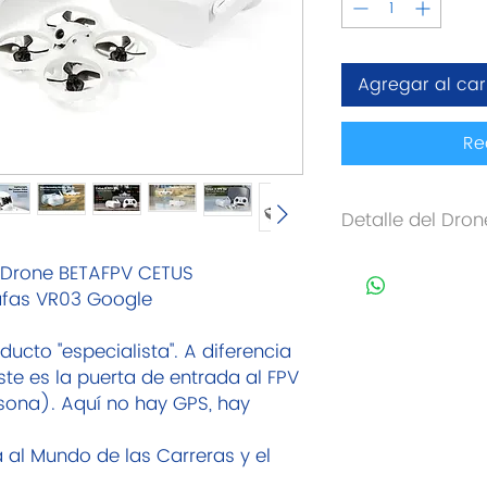
Agregar al car
Re
Detalle del Dron
Función de retenció
: Drone BETAFPV CETUS
La función Altitude
Gafas VR03 Google
cuadricóptero Cetu
automáticamente. 
ducto "especialista". A diferencia
permanecer a la al
ste es la puerta de entrada al FPV
de los pilotos están
barómetro / láser 
rsona). Aquí no hay GPS, hay
y estable, lo que ha
muy estable. El vue
a al Mundo de las Carreras y el
un principiante.