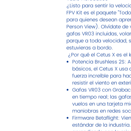
¿Listo para sentir la veloc
FPV Kit es el paquete "To
para quienes desean aprend
Person View). Olvídate de v
gafas VR03 incluidas, vola
parque a toda velocidad, 
estuvieras a bordo.
¿Por qué el Cetus X es el 
Potencia Brushless 2S: A
básicos, el Cetus X usa
fuerza increíble para ha
resistir el viento en exter
Gafas VR03 con Grabaci
en tiempo real; las gaf
vuelos en una tarjeta m
maniobras en redes soci
Firmware Betaflight: Vi
estándar de la industria.