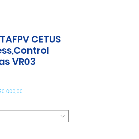
ETAFPV CETUS
ess,Control
fas VR03
cio
Precio de oferta
90 000,00