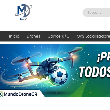
Inicio
Drones
Carros R/C
GPS Localizador