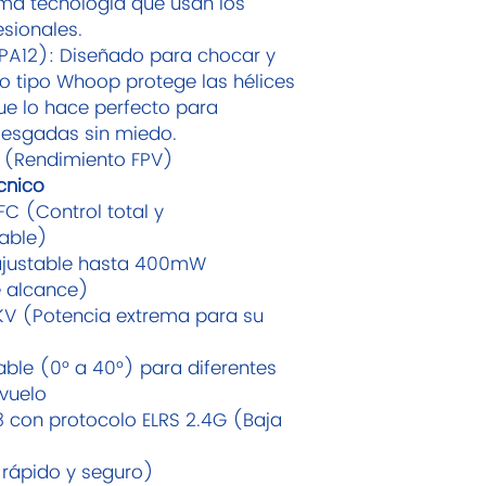
ma tecnología que usan los
interruptor SC en el
esionales.
 PA12): Diseñado para chocar y
Sistema LiteSilver d
o tipo Whoop protege las hélices
Quadcopter cepillad
ue lo hace perfecto para
pro FC. que utiliza e
iesgadas sin miedo.
integrado, Rx 25mW 
de flujo óptico. Lit
s (Rendimiento FPV)
vuelo de desarrollo
cnico
operativo en tiempo
 FC (Control total y
FreeRTOS. Ayuda a lo
zable)
parámetros que pre
ajustable hasta 400mW
host (aún no está ab
e alcance)
0KV (Potencia extrema para su
Transmisor Literadi
Diseñado para princ
transmisor LiteRadi
ble (0° a 40°) para diferentes
incorporada de 100
 vuelo
rendimiento de res
3 con protocolo ELRS 2.4G (Baja
horas brinda a los 
vuelo. Con el card
 rápido y seguro)
goma adoptada, es