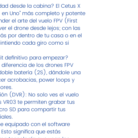
idad desde la cabina? El Cetus X
Función de autopro
do en Uno" más completo y potente
El quadcopter Cetus
er el arte del vuelo FPV (First
autoprotección. El c
de emergencia siemp
er el drone desde lejos; con las
tenga poca batería
rás por dentro de tu casa o en el
automáticamente y 
sintiendo cada giro como si
tenga una fuerte co
entonces, ¡digamos 
kit definitivo para empezar?
accidente!
 diferencia de los drones FPV
3 modos de vuelo, u
 doble batería (2S), dándole una
Hay disponibles tre
pueden satisfacer l
cer acrobacias, power loops y
pilotos y adaptarse
iores.
vuelo. Ya sea que s
ón (DVR): No solo ves el vuelo
FPV o un principiant
as VR03 te permiten grabar tus
cualquiera volar co
icro SD para compartir tus
día. Se pueden cam
ales.
mediante un interru
ene equipado con el software
y conveniente. Mien
admiten 3 velocida
 Esto significa que estás
FAST, los pilotos p