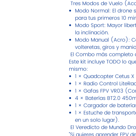
Tres Modos de Vuelo (Ac
Modo Normal: El drone s
para tus primeros 10 mi
Modo Sport: Mayor liber
la inclinación.
Modo Manual (Acro): Con
volteretas, giros y mani
El Combo más completo 
Este kit incluye TODO lo q
mismo:
1 × Quadcopter Cetus X 
1 × Radio Control LiteRad
1 × Gafas FPV VR03 (Con
4 × Baterías BT2.0 450m
1 × Cargador de batería
1 × Estuche de transpor
en un solo lugar).
El Veredicto de Mundo Dr
"Si quieres aprender FPV de 