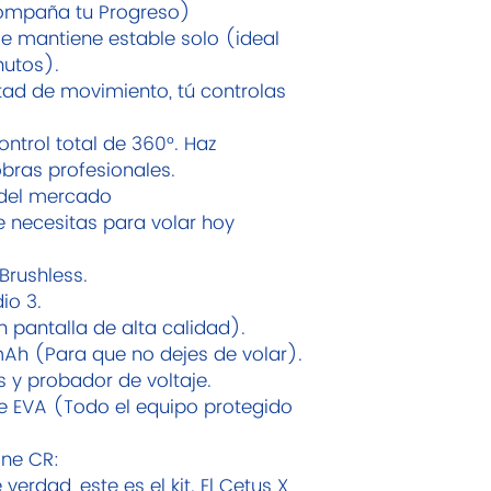
ompaña tu Progreso)
Gafas VR02 FPV
e mantiene estable solo (ideal
Gafas VR02 FPV: las
nutos).
persona con una o
tad de movimiento, tú controlas
función poderosa, 
para principiantes 
trol total de 360°. Haz
integradas de alta c
obras profesionales.
imágenes estables y
del mercado
largo alcance. Ado
una placa frontal 
ue necesitas para volar hoy
diadema ajustable d
adaptan perfectame
Brushless.
io 3.
 pantalla de alta calidad).
Ah (Para que no dejes de volar).
s y probador de voltaje.
te EVA (Todo el equipo protegido
one CR:
verdad, este es el kit. El Cetus X