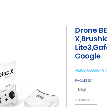
Drone B
X,Brushl
Lite3,Ga
Google
Pre
 ₡205 000,00 
₡1
PAQUETES
*
Elegir
Cantidad
*