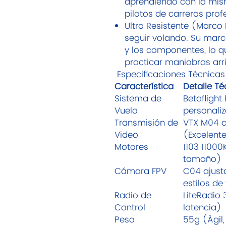
aprendiendo con la mis
pilotos de carreras prof
Ultra Resistente (Marco
seguir volando. Su marc
y los componentes, lo q
practicar maniobras arr
Especificaciones Técnica
Característica
Detalle Té
Sistema de
Betaflight
Vuelo
personali
Transmisión de
VTX M04 
Video
(Excelent
Motores
1103 1100
tamaño)
Cámara FPV
C04 ajusta
estilos de
Radio de
LiteRadio 
Control
latencia)
Peso
55g (Ágil,