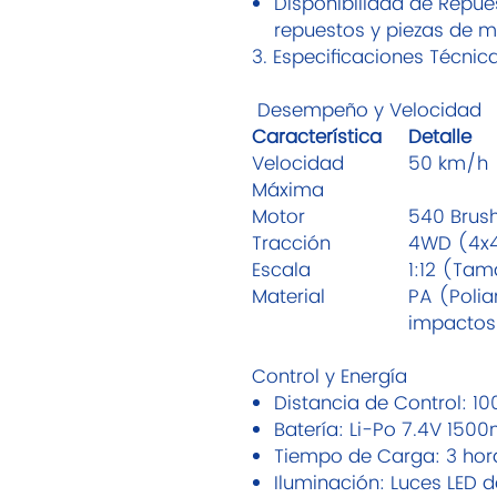
Disponibilidad de Repue
repuestos y piezas de 
3. Especificaciones Técni
Desempeño y Velocidad
Característica
Detalle
Velocidad
50 km/h
Máxima
Motor
540 Brus
Tracción
4WD (4x4
Escala
1:12 (Ta
Material
PA (Polia
impactos
Control y Energía
Distancia de Control: 10
Batería: Li-Po 7.4V 1500
Tiempo de Carga: 3 hor
Iluminación: Luces LED d