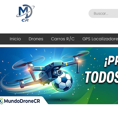
Inicio
Drones
Carros R/C
GPS Localizador