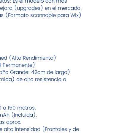
stos: Es el modelo con más
mejora (upgrades) en el mercado.
cas (Formato scannable para Wix)
hed (Alto Rendimiento)
 Permanente)
maño Grande: 42cm de largo)
mida) de alta resistencia a
0 a 150 metros.
mAh (Incluida).
as aprox.
e alta intensidad (Frontales y de