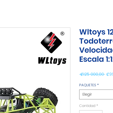
Wltoys 12
Todoter
Velocida
Escala 1:1
Pre
 ₡125 000,00 
₡9
PAQUETES
*
Elegir
Cantidad
*