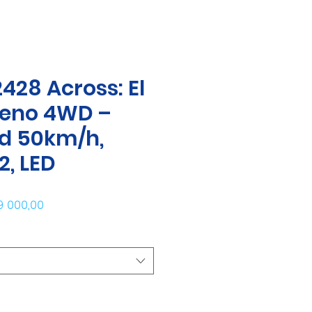
428 Across: El
reno 4WD –
d 50km/h,
2, LED
cio
Precio de oferta
9 000,00