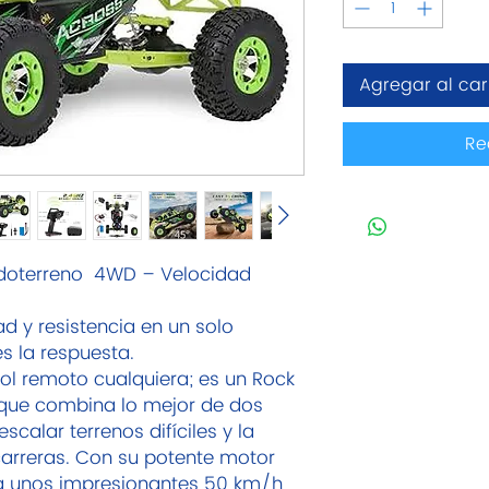
Agregar al car
Re
Todoterreno 4WD – Velocidad
d y resistencia en un solo
s la respuesta.
rol remoto cualquiera; es un Rock
 que combina lo mejor de dos
calar terrenos difíciles y la
carreras. Con su potente motor
za unos impresionantes 50 km/h,