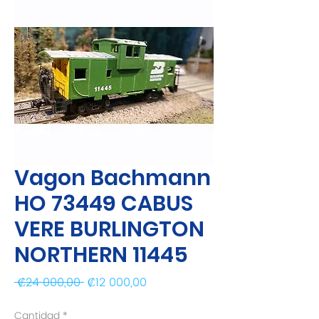
Vagon Bachmann
HO 73449 CABUS
VERE BURLINGTON
NORTHERN 11445
Precio
Precio de oferta
 ₡24 000,00 
₡12 000,00
Cantidad
*