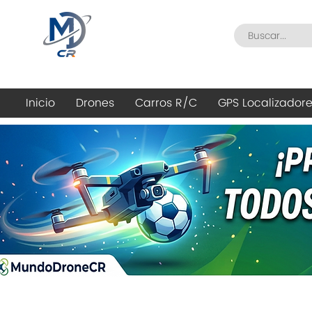
Inicio
Drones
Carros R/C
GPS Localizador