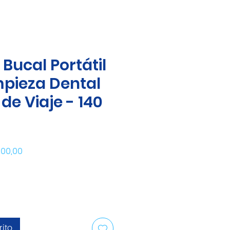
 Bucal Portátil
mpieza Dental
 de Viaje - 140
o
Precio de oferta
000,00
rito