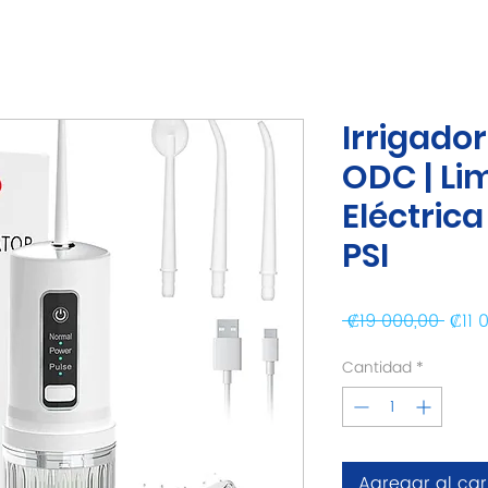
Irrigador
ODC | Li
Eléctrica
PSI
Preci
 ₡19 000,00 
₡11 
Cantidad
*
Agregar al car