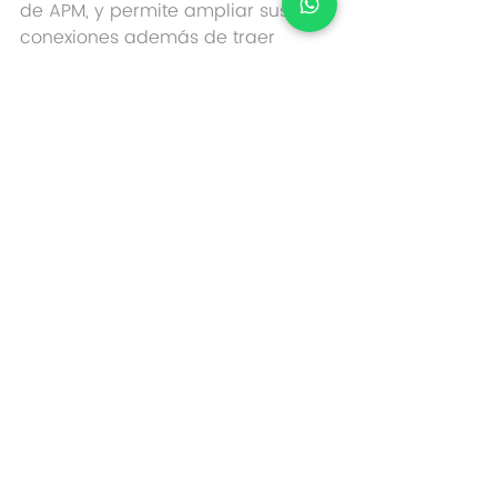
de APM, y permite ampliar sus 
conexiones además de traer 
integrados diferentes sensores.
Sus principales propiedades son:
·  Relé de cámara, luces o cargas.
·  ADC de 12 bits: Para mejor 
resolución del 
giroscopio/Acelerómetro y sensor 
de viento.
·  Puerto de entrada I2C: Permite 
construir matrices de sensores.
·  Puertos analógicos de expansión 
de 10 bits.
·  Botón de reinicio.
·  Relación de Sensores dentro del 
IMU.
o  Giroscopio XY
o  Giroscopio Z 