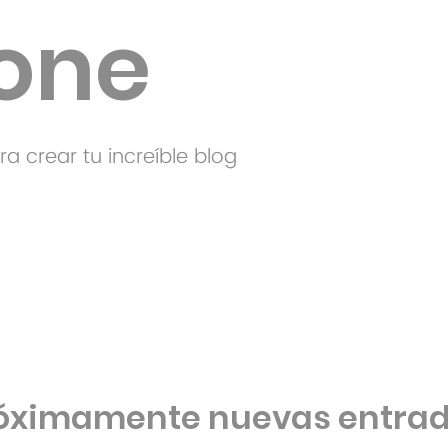
rone
a crear tu increíble blog
óximamente nuevas entra