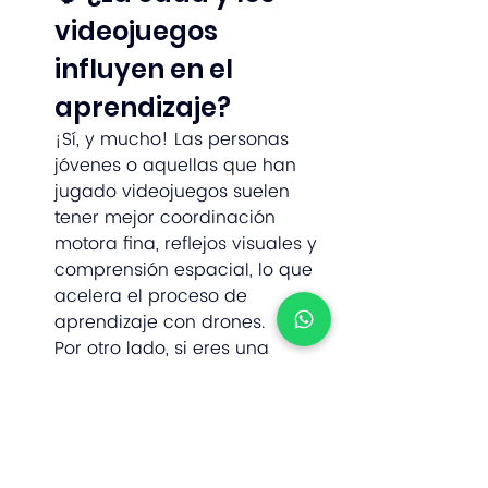
videojuegos 
influyen en el 
aprendizaje?
¡Sí, y mucho! Las personas 
jóvenes o aquellas que han 
jugado videojuegos suelen 
tener mejor coordinación 
motora fina, reflejos visuales y 
comprensión espacial, lo que 
acelera el proceso de 
aprendizaje con drones.
Por otro lado, si eres una 
persona que 
nunca ha jugado 
videojuegos
 o 
no tiene 
desarrollada la motora fina
, lo 
más recomendable es 
comenzar con un 
drone con 