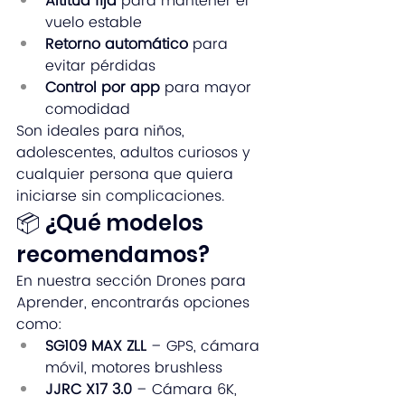
Altitud fija
 para mantener el 
vuelo estable
Retorno automático
 para 
evitar pérdidas
Control por app
 para mayor 
comodidad
Son ideales para niños, 
adolescentes, adultos curiosos y 
cualquier persona que quiera 
iniciarse sin complicaciones.
📦 ¿Qué modelos 
recomendamos?
En nuestra sección Drones para 
Aprender, encontrarás opciones 
como:
SG109 MAX ZLL
 – GPS, cámara 
móvil, motores brushless
JJRC X17 3.0
 – Cámara 6K, 