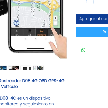
Agregar al car
Re
: Rastreador D08 4G OBD GPS-4G:
u Vehículo
 D08-4G
es un dispositivo
monitoreo y seguimiento en