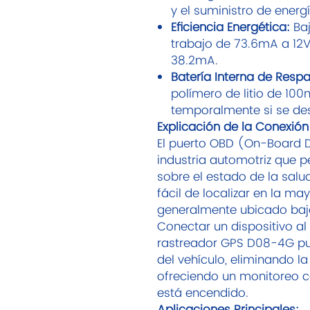
y el suministro de energí
Eficiencia Energética:
Baj
trabajo de 73.6mA a 12V
38.2mA.
Batería Interna de Respa
polímero de litio de 10
temporalmente si se de
Explicación de la Conexión
El puerto OBD (On-Board D
industria automotriz que p
sobre el estado de la salud
fácil de localizar en la m
generalmente ubicado bajo 
Conectar un dispositivo al
rastreador GPS D08-4G pu
del vehículo, eliminando l
ofreciendo un monitoreo c
está encendido.
Aplicaciones Principales: