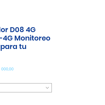
dor D08 4G
-4G Monitoreo
 para tu
io
Precio de oferta
 000,00