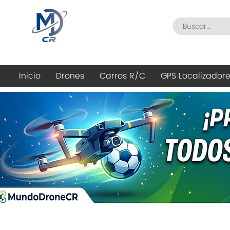
Inicio
Drones
Carros R/C
GPS Localizador