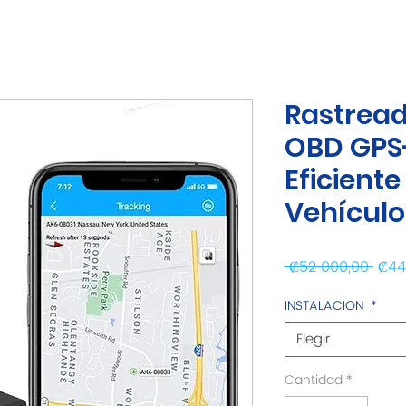
Rastrea
OBD GPS
Eficiente
Vehículo
Prec
 ₡52 000,00 
₡44
INSTALACION
*
Elegir
Cantidad
*