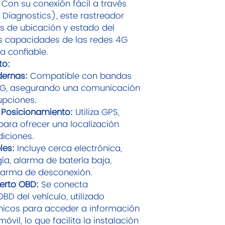
 Con su conexión fácil a través
Diagnostics), este rastreador
s de ubicación y estado del
s capacidades de las redes 4G
a confiable.
to:
dernas:
Compatible con bandas
 2G, asegurando una comunicación
rupciones.
Posicionamiento:
Utiliza GPS,
 para ofrecer una localización
diciones.
les:
Incluye cerca electrónica,
ía, alarma de batería baja,
alarma de desconexión.
erto OBD:
Se conecta
BD del vehículo, utilizado
cos para acceder a información
vil, lo que facilita la instalación