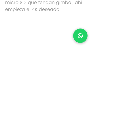
micro SD, que tengan gimbal, ahi 
empieza el 4K deseado
"Dron 4K: Enfoque Excepcional en la 
Cámara - Descubre la Verdadera 
Esencia de la Captura Aérea de Alta 
Calidad"