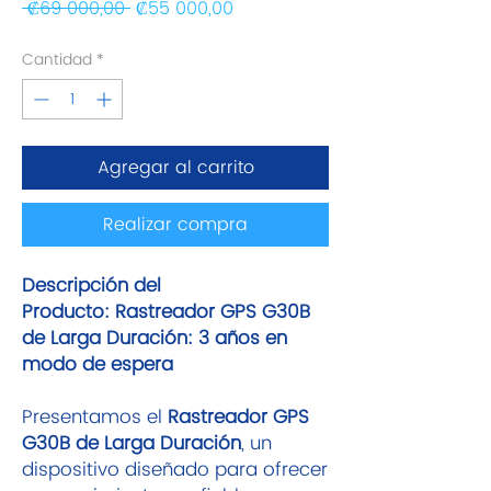
Precio
Precio de oferta
 ₡69 000,00 
₡55 000,00
Cantidad
*
Agregar al carrito
Realizar compra
Descripción del
Producto: Rastreador GPS G30B
de Larga Duración: 3 años en
modo de espera
Presentamos el
Rastreador GPS
G30B de Larga Duración
, un
dispositivo diseñado para ofrecer