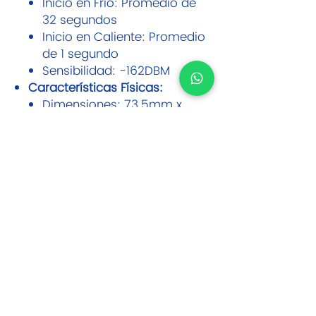
Inicio en Frío: Promedio de
32 segundos
Inicio en Caliente: Promedio
de 1 segundo
Sensibilidad: -162DBM
Características Físicas:
Dimensiones: 73.5mm x
42.8mm x 31.2mm
Material: Plástico ABS
Peso: 94g
Imán de Neodimio para
fijación sin instalación
El Rastreador GPS G30B es la
elección perfecta para aquellos
que buscan un dispositivo de
seguimiento discreto, potente y
de larga duración. Protege tus
activos con la tecnología
avanzada y la confiabilidad que