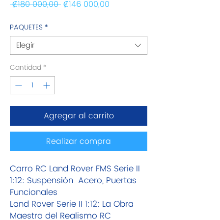
Precio
Precio de oferta
 ₡180 000,00 
₡146 000,00
PAQUETES
*
Elegir
Cantidad
*
Agregar al carrito
Realizar compra
Carro RC Land Rover FMS Serie II
1:12: Suspensión Acero, Puertas
Funcionales
Land Rover Serie II 1:12: La Obra
Maestra del Realismo RC