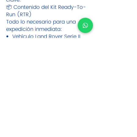
clave.
📦 Contenido del Kit Ready-To-
Run (RTR)
Todo lo necesario para una
expedición inmediata:
Vehículo Land Rover Serie II
totalmente detallado.
Transmisor de 2.4GHz de alta
precisión.
Batería LiPo 2S 7.4V de larga
duración.
Cargador USB inteligente.
Manual de usuario y
herramientas de ajuste.
El Veredicto de Mundo Drone CR:
"El Land Rover Serie II 1:12 es la
joya de la corona para los
amantes del realismo. No es un
carro para correr, es un carro